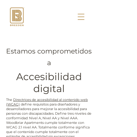
Estamos comprometidos
a
Accesibilidad
digital
The
Directrices de accesibilidad al contenido web
(WCAG)
define requisitos para diseñadores y
desarrolladores para mejorar la accesibilidad para
personas con discapacidades. Define tres niveles de
conformidad: Nivel A, Nivel AA y Nivel AAA.
Woodbriar Apartments cumple totalmente con
WCAG 2.1 nivel AA. Totalmente conforme significa
que el contenido cumple totalmente con el
estándar de accesibilidad sin excepciones.