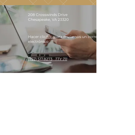
208 Crosswinds Drive
Chesapeake, VA 23320
Hacer clic
Aquí
para enviarnos un correo
electrónico
(757) 517.8273
TTY 711
NUESTRO HORARIO
DE OFICINA
Lunes Sabado
9:30 a. m. - 5:30 p. m.