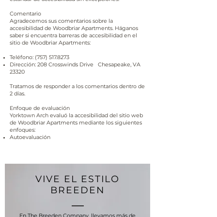
Comentario
Agradecemos sus comentarios sobre la
accesibilidad de Woodbriar Apartments. Háganos
saber si encuentra barreras de accesibilidad en el
sitio de Woodbriar Apartments:
Teléfono:
(757) 517.8273
Dirección: 208 Crosswinds Drive Chesapeake, VA
23320
Tratamos de responder a los comentarios dentro de
2 días.
Enfoque de evaluación
Yorktown Arch evaluó la accesibilidad del sitio web
de Woodbriar Apartments mediante los siguientes
enfoques:
Autoevaluación
VIVE EL ESTILO
BREEDEN
En The Breeden Company, llevamos más de