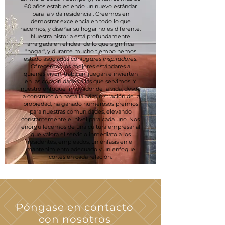
60 años estableciendo un nuevo estándar
para la vida residencial. Creemos en
demostrar excelencia en todo lo que
hacemos, y diseñar su hogar no es diferente.
Nuestra historia está profundamente
arraigada en el ideal de lo que significa
"hogar", y durante mucho tiempo hemos
estado asociados con
lugares inspiradores
.
Ofrecemos los mejores estándares a
quienes viven, trabajan, juegan e invierten
en las comunidades a las que servimos. Y
nuestro enfoque innovador de la vida, desde
la construcción hasta la administración de la
propiedad, ha ganado numerosos premios
para nuestras comunidades, elevando
constantemente el nivel para cada uno. Nos
enorgullecemos de una cultura empresarial
que valora el servicio inmediato a los
residentes, empleados, un énfasis en el
mantenimiento adecuado y un enfoque
cortés en cada relación.
Póngase en contacto
con nosotros